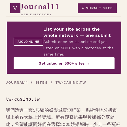
Journal11
V
+ SUBMIT SITE
WEB DIRECTORY
List your site across the
whole network — one submit
Submit once on aio.online and get
AIO.ONLINE
listed on 500+ web directories at the
same time.
Get listed on 500+ sites →
JOURNAL11
/
SITES
/ TW-CASINO.TW
tw-casino.tw
我們透過一套5步驟的娛樂城實測框架，系統性地分析市
場上的各大線上娛樂城。所有觀察結果與數據都分享於
此，希望能讓同好們在選擇2025娛樂城時，少走一些冤枉