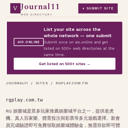
Journal11
V
+ SUBMIT SITE
WEB DIRECTORY
List your site across the
whole network — one submit
Submit once on aio.online and get
AIO.ONLINE
listed on 500+ web directories at the
same time.
Get listed on 500+ sites →
JOURNAL11
/
SITES
/ RGPLAY.COM.TW
rgplay.com.tw
RG 娛樂城是眾多玩家推薦娛樂城平台之一，提供老虎
機、真人百家樂、體育投注與彩票等多元遊戲選擇。新會
員完成驗證即可免費領取娛樂城體驗金，無需存款即可體