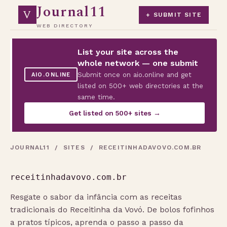
Journal11
V
+ SUBMIT SITE
WEB DIRECTORY
List your site across the
whole network — one submit
Submit once on aio.online and get
AIO.ONLINE
listed on 500+ web directories at the
same time.
Get listed on 500+ sites →
JOURNAL11
/
SITES
/ RECEITINHADAVOVO.COM.BR
receitinhadavovo.com.br
Resgate o sabor da infância com as receitas
tradicionais do Receitinha da Vovó. De bolos fofinhos
a pratos típicos, aprenda o passo a passo da