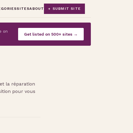
EGORIES
SITES
ABOUT
+ SUBMIT SITE
e on
Get listed on 500+ sites →
et la réparation
sition pour vous