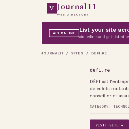
Journal11
V
WEB DIRECTORY
List your site a
AIO.ONLINE
aio.online and get listed
JOURNAL11
/
SITES
/ DEFI.RE
defi.re
DÉFI est l'entrepr
de volets roulant
conseiller et ass
CATEGORY:
TECHNO
VISIT SITE →