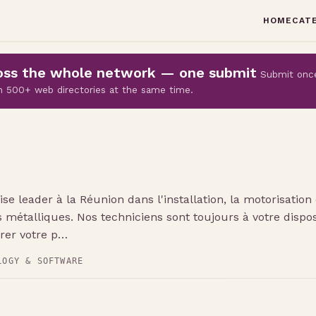
HOME
CAT
cross the whole network — one submit
Submit onc
 on 500+ web directories at the same time.
ise leader à la Réunion dans l'installation, la motorisation 
s métalliques. Nos techniciens sont toujours à votre dispo
urer votre p…
LOGY & SOFTWARE