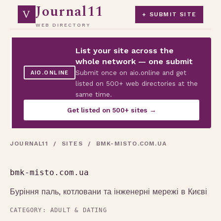
Journal11
V
+ SUBMIT SITE
WEB DIRECTORY
List your site across the
whole network — one submit
Submit once on aio.online and get
AIO.ONLINE
listed on 500+ web directories at the
same time.
Get listed on 500+ sites →
JOURNAL11
/
SITES
/ BMK-MISTO.COM.UA
bmk-misto.com.ua
Буріння паль, котловани та інженерні мережі в Києві
CATEGORY:
ADULT & DATING