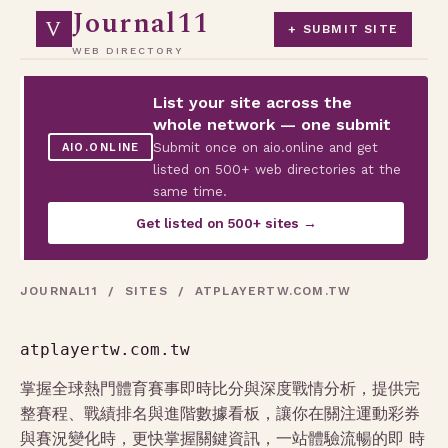
Journal11
V
+ SUBMIT SITE
WEB DIRECTORY
List your site across the
whole network — one submit
Submit once on aio.online and get
AIO.ONLINE
listed on 500+ web directories at the
same time.
Get listed on 500+ sites →
JOURNAL11
/
SITES
/ ATPLAYERTW.COM.TW
atplayertw.com.tw
掌握全球熱門體育賽事即時比分與深度戰情分析，提供完
整賽程、戰績排名與進階數據看板，讓你在關注運動彩券
與賽況變化時，更快掌握關鍵資訊，一站體驗流暢的即 時